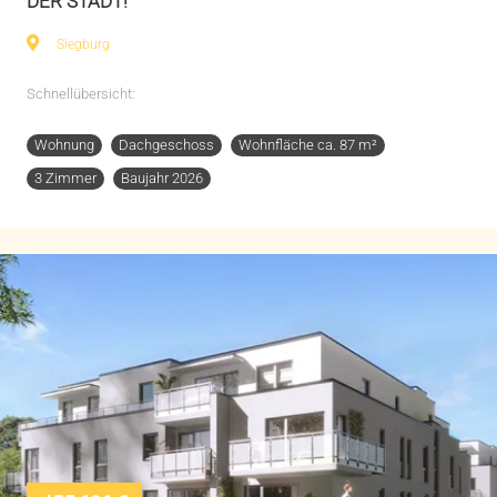
DER STADT!
Siegburg
Schnellübersicht:
Wohnung
Dachgeschoss
Wohnfläche ca. 87 m²
3 Zimmer
Baujahr 2026