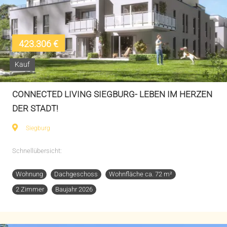
423.306 €
Kauf
CONNECTED LIVING SIEGBURG- LEBEN IM HERZEN
DER STADT!
Siegburg
Schnellübersicht:
Wohnung
Dachgeschoss
Wohnfläche ca. 72 m²
2 Zimmer
Baujahr 2026