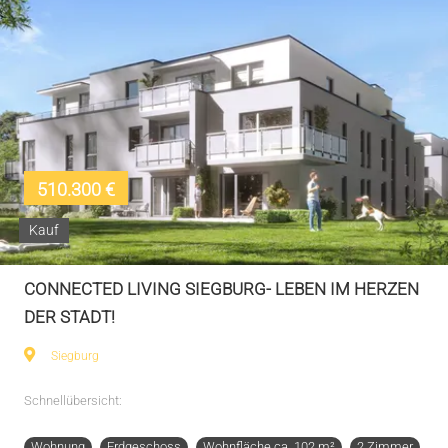
510.300 €
Kauf
CONNECTED LIVING SIEGBURG- LEBEN IM HERZEN
DER STADT!
Siegburg
Schnellübersicht:
Wohnung
Erdgeschoss
Wohnfläche ca. 102 m²
2 Zimmer