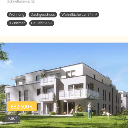
Schnellübersicht:
Wohnung
Dachgeschoss
Wohnfläche ca. 94 m²
3 Zimmer
Baujahr 2027
532.600 €
Kauf