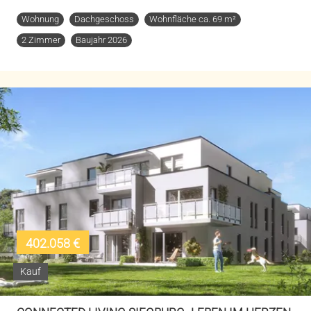
Wohnung
Dachgeschoss
Wohnfläche ca. 69 m²
2 Zimmer
Baujahr 2026
402.058 €
Kauf