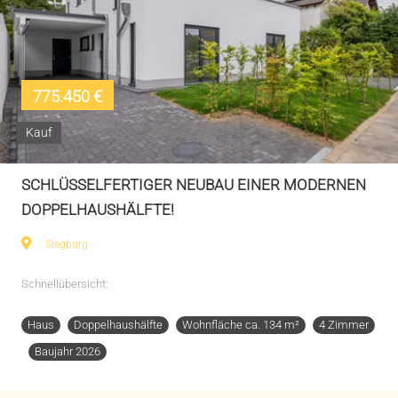
775.450 €
Kauf
SCHLÜSSELFERTIGER NEUBAU EINER MODERNEN
DOPPELHAUSHÄLFTE!
Siegburg
Schnellübersicht:
Haus
Doppelhaushälfte
Wohnfläche ca. 134 m²
4 Zimmer
Baujahr 2026