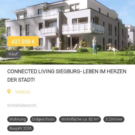
437.898 €
Kauf
CONNECTED LIVING SIEGBURG- LEBEN IM HERZEN
DER STADT!
Siegburg
Schnellübersicht:
Wohnung
Erdgeschoss
Wohnfläche ca. 82 m²
3 Zimmer
Baujahr 2026