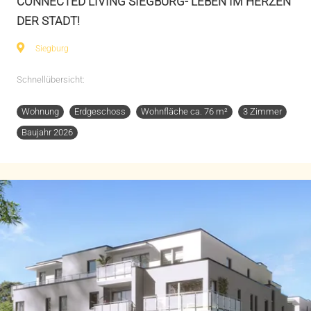
CONNECTED LIVING SIEGBURG- LEBEN IM HERZEN
DER STADT!
Siegburg
Schnellübersicht:
Wohnung
Erdgeschoss
Wohnfläche ca. 76 m²
3 Zimmer
Baujahr 2026