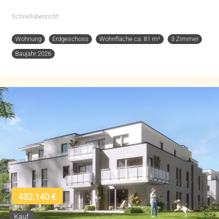
Schnellübersicht:
Wohnung
Erdgeschoss
Wohnfläche ca. 81 m²
3 Zimmer
Baujahr 2026
432.140 €
Kauf