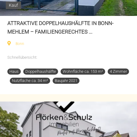
Kauf
ATTRAKTIVE DOPPELHAUSHÄLFTE IN BONN-
MEHLEM – FAMILIENGERECHTES ...
Bonn
Schnellübersicht:
Haus
Doppelhaushälfte
Wohnfläche ca. 153 m²
4 Zimmer
Nutzfläche ca. 34 m²
Baujahr 2021