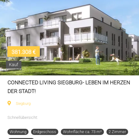
381.308 €
Kauf
CONNECTED LIVING SIEGBURG- LEBEN IM HERZEN
DER STADT!
Siegburg
Schnellübersicht:
Wohnung
Erdgeschoss
Wohnfläche ca. 73 m²
2 Zimmer