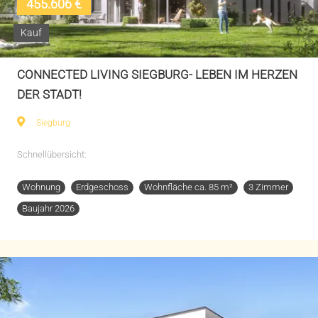
455.606 €
Kauf
CONNECTED LIVING SIEGBURG- LEBEN IM HERZEN
DER STADT!
Siegburg
Schnellübersicht:
Wohnung
Erdgeschoss
Wohnfläche ca. 85 m²
3 Zimmer
Baujahr 2026