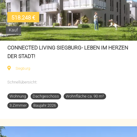
518.248 €
Kauf
CONNECTED LIVING SIEGBURG- LEBEN IM HERZEN
DER STADT!
Siegburg
Schnellübersicht:
Wohnung
Dachgeschoss
Wohnfläche ca. 90 m²
3 Zimmer
Baujahr 2026