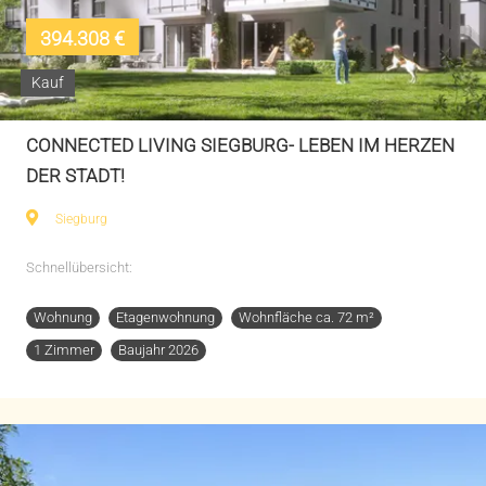
394.308 €
Kauf
CONNECTED LIVING SIEGBURG- LEBEN IM HERZEN
DER STADT!
Siegburg
Schnellübersicht:
Wohnung
Etagenwohnung
Wohnfläche ca. 72 m²
1 Zimmer
Baujahr 2026